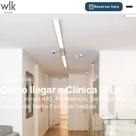
Saltar al contenido principal
Reservar hora
UBICACIÓN
Cómo llegar a Clínica WLK
Av. Los Leones 485, Providencia, Santiago. A 4
cuadras del Metro Pedro de Valdivia.