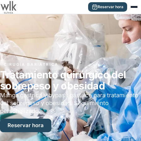
Saltar al contenido principal
Reservar hora
CIRUGÍA BARIÁTRICA
Tratamiento quirúrgico del
sobrepeso y obesidad
Manga gástrica y bypass gástrico para tratamiento
del sobrepeso y obesidad. Seguimiento
personalizado.
Reservar hora