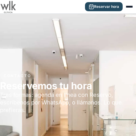
Saltar al contenido principal
Reservar hora
CONTACTO
Reservemos tu hora
Tres formas: agenda en línea con Reservo,
escríbenos por WhatsApp, o llámanos. Lo que
prefieras.